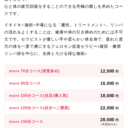
心と体の疲労回復をすることのできる究極の癒しを求めたコー
スです。
ドキドキ♂施術~中毒になる「魔性」トリートメント~。リンパ
の流れをよくすることは、健康や体の引き締めのためには不可
欠です。セラピストが優しい手や柔らかい体全身で、疲れた貴
方の体を一度で虜にするフェロモン促進セラピー♪腹部・腋窩
リンパ節を中心に、全身とろける様な施術♪
12,000
more 70分コース(背面多め)
円
16,000
more 90分コース
円
18,000
more 100分コース(当店1番人気)
円
22,000
more 120分コース(自分へご褒美)
円
28,000
円
more 150分コース
（本指名のみ）