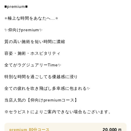
■premium■
⭐️極上な時間をあなたへ…⭐️
✨仰向けpremium✨
質の高い施術を短い時間に濃縮
容姿・施術・ホスピタリティ
全てがラグジュアリーTime✨
特別な時間を過ごしてる優越感に浸り
全ての疲れを吹き飛ばし多幸感に包まれる✨
当店人気の【仰向けpremiumコース】
※セラピストによりご案内できない場合もございます。
20,000
premium 80分コース
円