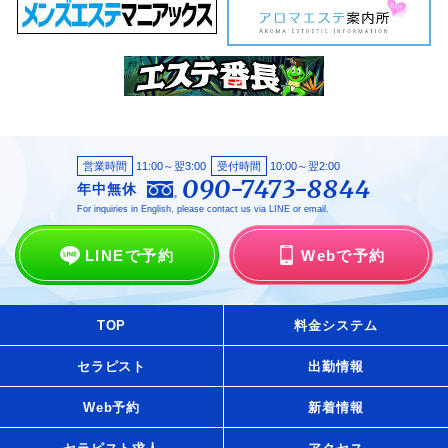
営業時間
11:00～翌3:00
受付時間
10:00～翌2:00
090-7473-8844
年中無休
For inquiries in English, please contact us via LINE or email.
LINEで予約
Webで予約
TOP
料金システム
セラピスト
出勤情報
Web予約
新着情報