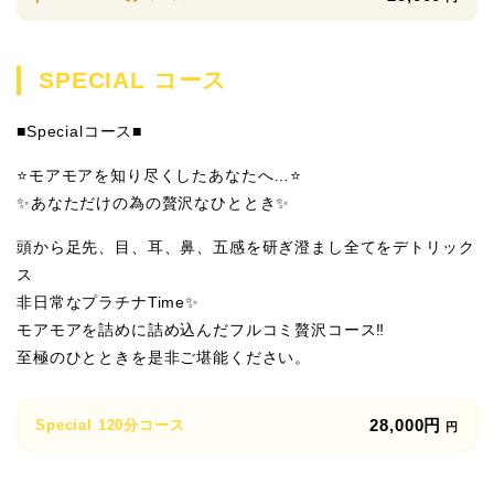
SPECIAL コース
■Specialコース■
⭐️モアモアを知り尽くしたあなたへ…⭐️
✨あなただけの為の贅沢なひととき✨
頭から足先、目、耳、鼻、五感を研ぎ澄まし全てをデトリック
ス
非日常なプラチナTime✨
モアモアを詰めに詰め込んだフルコミ贅沢コース‼
至極のひとときを是非ご堪能ください。
28,000円
Special 120分コース
円