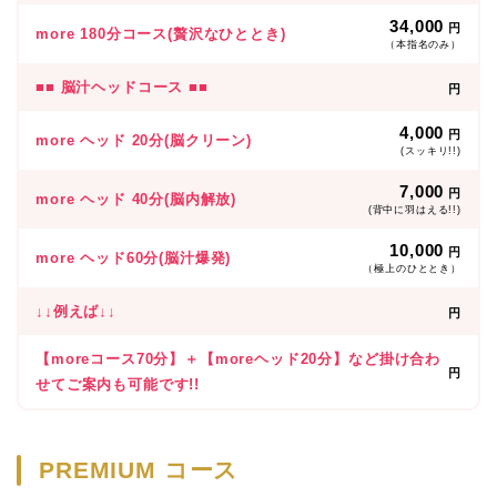
34,000
円
more 180分コース(贅沢なひととき)
（本指名のみ）
■■ 脳汁ヘッドコース ■■
円
4,000
円
more ヘッド 20分(脳クリーン)
(スッキリ!!)
7,000
円
more ヘッド 40分(脳内解放)
(背中に羽はえる!!)
10,000
円
more ヘッド60分(脳汁爆発)
（極上のひととき）
↓↓例えば↓↓
円
【moreコース70分】＋【moreヘッド20分】など掛け合わ
円
せてご案内も可能です!!
PREMIUM コース